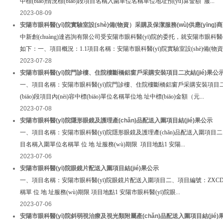
中標(biāo)情況標(biāo)段項目名稱入圍單位名稱單位地址預(yù)算金額 服...
2023-08-09
安陽市眼科醫(yī)院實驗室設(shè)備(物資）采購及保潔服務(wù)供應(yīng)
中新創(chuàng)達咨詢有限公司受安陽市眼科醫(yī)院的委托，就安陽市眼科醫(y
如下：一、項目概況：1.1項目名稱：安陽市眼科醫(yī)院實驗室設(shè)備(物資
2023-07-28
安陽市眼科醫(yī)院門診樓、住院樓斷橋鋁窗戶采購安裝項目二次結(jié)果公
一、項目名稱：安陽市眼科醫(yī)院門診樓、住院樓斷橋鋁窗戶采購安裝項目二次二、項目編
(biāo)段項目內(nèi)容中標(biāo)單位名稱單位地 址中標(biāo)金額（元...
2023-07-08
安陽市眼科醫(yī)院隱形眼鏡及護理產(chǎn)品配送入圍項目結(jié)果公示
一、項目名稱：安陽市眼科醫(yī)院隱形眼鏡及護理產(chǎn)品配送入圍項目二、項目編號
目名稱入圍單位名稱單 位 地 址服務(wù)期限 項目地點1 安陽...
2023-07-06
安陽市眼科醫(yī)院眼鏡片配送入圍項目結(jié)果公示
一、項目名稱：安陽市眼科醫(yī)院眼鏡片配送入圍項目二、項目編號：ZXCD-
稱單 位 地 址服務(wù)期限 項目地點1 安陽市眼科醫(yī)院眼...
2023-07-06
安陽市眼科醫(yī)院斜弱視治療及視光類附屬產(chǎn)品配送入圍項目結(jié)