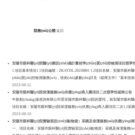
院務(wù)公開
返回
安陽市眼科醫(yī)院醫(yī)療設(shè)備計量校準(zhǔn)質(zhì)控檢測項目競
1.項目基本情況1.1項目編號：ZKAYDL-20230801 1.2項目名稱：安陽市眼科醫(y
(zhǔn)質(zhì)控檢測服務(wù)，技術(shù)參數(shù)詳見《磋商文件》“基本技術(s
2023-08-11
安陽市眼科醫(yī)院保潔服務(wù)供應(yīng)商入圍項目二次競爭性磋商公告
中新創(chuàng)達咨詢有限公司受安陽市眼科醫(yī)院的委托，就安陽市眼科醫(yī)
項目名稱：安陽市眼科醫(yī)院保潔服務(wù)供應(yīng)商入圍項目二次1.2采購編
2023-08-10
安陽市眼科醫(yī)院實驗室設(shè)備(物資）采購及保潔服務(wù)供應(yīng)商
一、項目名稱：安陽市眼科醫(yī)院實驗室設(shè)備(物資）采購及保潔服務(wù)供應(yī