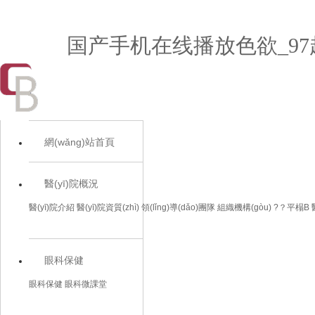
国产手机在线播放色欲_97
網(wǎng)站首頁
醫(yī)院概況
醫(yī)院介紹
醫(yī)院資質(zhì)
領(lǐng)導(dǎo)團隊
組織機構(gòu)
?？平榻B
眼科保健
眼科保健
眼科微課堂