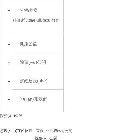
科研繼教
科研建設(shè)
繼續(xù)教育
健康公益
院務(wù)公開
黨政建設(shè)
聯(lián)系我們
院務(wù)公開
您現(xiàn)在的位置：
首頁
>>
院務(wù)公開
院務(wù)公開