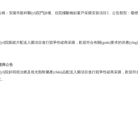
名稱：安陽市眼科醫(yī)院門診樓、住院樓斷橋鋁窗戶采購安裝項目3、公告類型：廢標(b
yī)院眼鏡片配送入圍項目進行競爭性磋商采購，歡迎符合有關(guān)要求的供應(yīng)商
性磋商公告
醫(yī)院斜弱視治療及視光類附屬產(chǎn)品配送入圍項目進行競爭性磋商采購，歡迎符合有關(
..