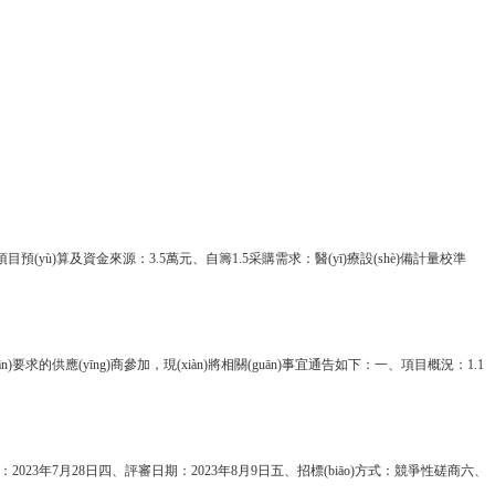
項目預(yù)算及資金來源：3.5萬元、自籌1.5采購需求：醫(yī)療設(shè)備計量校準
求的供應(yīng)商參加，現(xiàn)將相關(guān)事宜通告如下：一、項目概況：1.1
2023年7月28日四、評審日期：2023年8月9日五、招標(biāo)方式：競爭性磋商六、