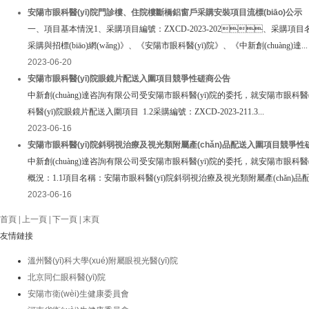
安陽市眼科醫(yī)院門診樓、住院樓斷橋鋁窗戶采購安裝項目流標(biāo)公示
一、項目基本情況1、采購項目編號：ZXCD-2023-202、采購項目
采購與招標(biāo)網(wǎng)》、《安陽市眼科醫(yī)院》、《中新創(chuàng)達...
2023-06-20
安陽市眼科醫(yī)院眼鏡片配送入圍項目競爭性磋商公告
中新創(chuàng)達咨詢有限公司受安陽市眼科醫(yī)院的委托，就安陽市眼科醫(
科醫(yī)院眼鏡片配送入圍項目 1.2采購編號：ZXCD-2023-211.3...
2023-06-16
安陽市眼科醫(yī)院斜弱視治療及視光類附屬產(chǎn)品配送入圍項目競爭
中新創(chuàng)達咨詢有限公司受安陽市眼科醫(yī)院的委托，就安陽市眼科
概況：1.1項目名稱：安陽市眼科醫(yī)院斜弱視治療及視光類附屬產(chǎn)品配.
2023-06-16
首頁
|
上一頁
|
下一頁
|
末頁
友情鏈接
溫州醫(yī)科大學(xué)附屬眼視光醫(yī)院
北京同仁眼科醫(yī)院
安陽市衛(wèi)生健康委員會