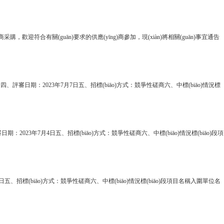
，歡迎符合有關(guān)要求的供應(yīng)商參加，現(xiàn)將相關(guān)事宜通告
日四、評審日期：2023年7月7日五、招標(biāo)方式：競爭性磋商六、中標(biāo)情況標
評審日期：2023年7月4日五、招標(biāo)方式：競爭性磋商六、中標(biāo)情況標(biāo)段項
月4日五、招標(biāo)方式：競爭性磋商六、中標(biāo)情況標(biāo)段項目名稱入圍單位名