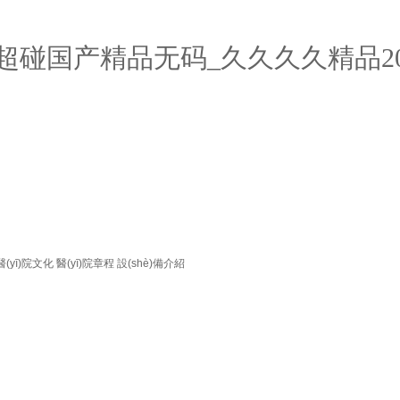
超碰国产精品无码_久久久久精品2
醫(yī)院文化
醫(yī)院章程
設(shè)備介紹