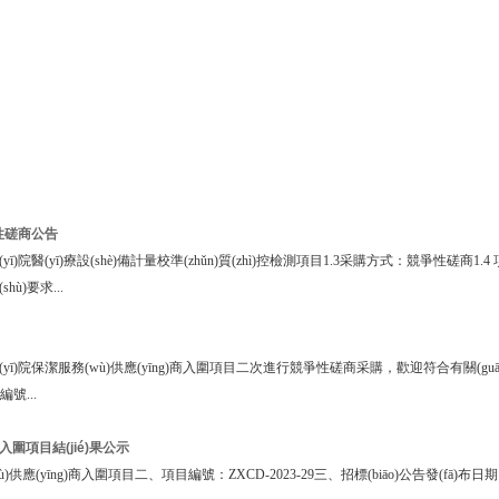
爭性磋商公告
ī)院醫(yī)療設(shè)備計量校準(zhǔn)質(zhì)控檢測項目1.3采購方式：競爭性磋商1.4 
hù)要求...
院保潔服務(wù)供應(yīng)商入圍項目二次進行競爭性磋商采購，歡迎符合有關(guān)要
號...
入圍項目結(jié)果公示
ng)商入圍項目二、項目編號：ZXCD-2023-29三、招標(biāo)公告發(fā)布日期：