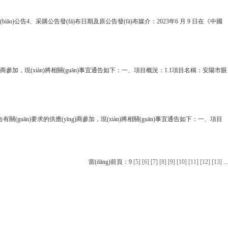
iāo)公告4、采購公告發(fā)布日期及原公告發(fā)布媒介：2023年6 月 9 日在《中國
參加，現(xiàn)將相關(guān)事宜通告如下：一、項目概況：1.1項目名稱：安陽市眼
guān)要求的供應(yīng)商參加，現(xiàn)將相關(guān)事宜通告如下：一、項目
當(dāng)前頁：9
[5]
[6]
[7]
[8]
[9]
[10]
[11]
[12]
[13]
...