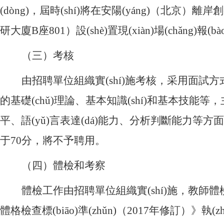
(dòng)，屆時(shí)將在安陽(yáng)（北京）離
研大廈B座801）設(shè)置現(xiàn)場(chǎng)報(b
（三）考核
由招聘單位組織實(shí)施考核，采用面試方式進(jìn)
的基礎(chǔ)理論、基本知識(shí)和基本技能等
平、語(yǔ)言表達(dá)能力、分析判斷能力等方面
于70分，將不予聘用。
（四）體檢和考察
體檢工作由招聘單位組織實(shí)施，教師體檢標
體格檢查標(biāo)準(zhǔn)（
2017年修訂）》執(zh