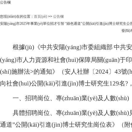
公告欄
您現(xiàn)在的位置：
首頁(yè)
>>
公告欄
安陽(yáng)市2025年事業(yè)單位招才引智 “綠色通道”公開(kāi)引進(jìn)博士研究生公
發(fā)布
根據(jù)《中共安陽(yáng)市委組織部
中共安陽
(yáng)市人力資源和社會(huì)保障局關(guān)于印發
(shí)施辦法>的通知》（安人社辦〔2024〕43號(hào
向社會(huì)公開(kāi)引進(jìn)博士研究生129名?，F
一、招聘
崗位、專(zhuān)業(yè)及人數(shù)
具體招聘崗位、專(zhuān)業(yè)及人數(shù)見
通道”公開(kāi)引進(jìn)博士研究生崗位表》（