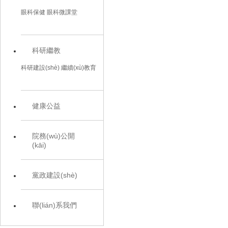
眼科保健
眼科微課堂
科研繼教
科研建設(shè)
繼續(xù)教育
健康公益
院務(wù)公開
(kāi)
黨政建設(shè)
聯(lián)系我們