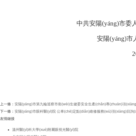
中共安陽(yáng)市委人
安陽(yáng)
上一條：
安陽(yáng)市第九輪巡察市衛(wèi)生健委安全生產(chǎn)專(zhuān)項(xià
下一條：
安陽(yáng)市眼科醫(yī)院 公車(chē)定點(diǎn)維修服務(wù)項(xiàng)目詢(x
友情鏈接
溫州醫(yī)科大學(xué)附屬眼視光醫(yī)院