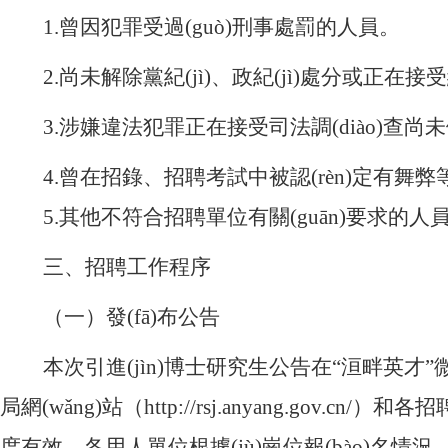
1.曾因犯罪受過(guò)刑事處罰的人員。
2.尚未解除黨紀(jì)、政紀(jì)處分或正在接受紀
3.涉嫌違法犯罪正在接受司法調(diào)查尚未做出
4.曾在招錄、招聘考試中被認(rèn)定有舞弊等嚴(
5.其他不符合招聘單位有關(guān)要求的人
三、招聘工作程序
（一）發(fā)布公告
本次引進(jìn)博士研究生公告在
“洹畔英才”微
局網(wǎng)站（http://rsj.anyang.gov.cn/）
度有效。各用人單位根據(jù)崗位報(bào)名情況，分