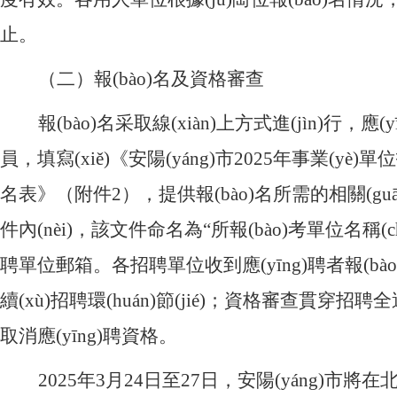
止。
（二）報(bào)名及資格審查
報(bào)名采取線(xiàn)上方式進(jìn)行，
員，填寫(xiě)《安陽(yáng)市
2025年事業(yè)單
名表》（附件2），提供報(bào)名所需的相關(guā
件內(nèi)，該文件命名為“所報(bào)考單位名稱
聘單位郵箱。各招聘單位收到應(yīng)聘者報(
續(xù)招聘環(huán)節(jié)；資格審查貫穿招聘全
取消應(yīng)聘資格。
2025年3月24日至27日，安陽(yáng)