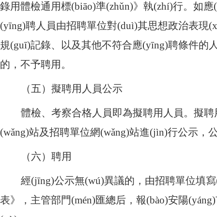
錄用體檢通用標(biāo)準(zhǔn)》執(zhí)行
(yīng)聘人員由招聘單位對(duì)其思想政治表現(xiàn
規(guī)記錄、以及其他不符合應(yīng)聘條件的人員
的，不予聘用。
（五）擬聘用人員公示
體檢、考察合格人員即為擬聘用人員。擬聘
(wǎng)站及招聘單位網(wǎng)站進(jìn)行公示
（六）聘用
經(jīng)公示無(wú)異議的，
由招聘單位填寫(x
表》，主管部門(mén)匯總后，報(bào)安陽(yá