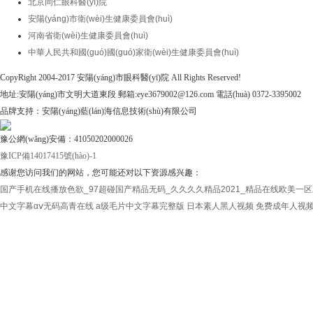
北京同仁眼科醫(yī)院
安陽(yáng)市衛(wèi)生健康委員會(huì)
河南省衛(wèi)生健康委員會(huì)
中華人民共和國(guó)國(guó)家衛(wèi)生健康委員會(huì)
CopyRight 2004-2017 安陽(yáng)市眼科醫(yī)院 All Rights Reserved!
地址:安陽(yáng)市文明大道東段 郵箱:eye3679002@126.com 電話(huà) 0372-3395002
品牌支持：安陽(yáng)藍(lán)海信息技術(shù)有限公司
豫公網(wǎng)安備：41050202000026
豫ICP備14017415號(hào)-1
感谢您访问我们的网站，您可能还对以下资源感兴趣：
国产手机在线播放色欲_97超碰国产精品无码_久久久久精品2021_精品在线欧美一
中文字幕αⅴ无码高青在线
a级毛片中文字幕完整版
日本素人黑人视频
免费成年人视