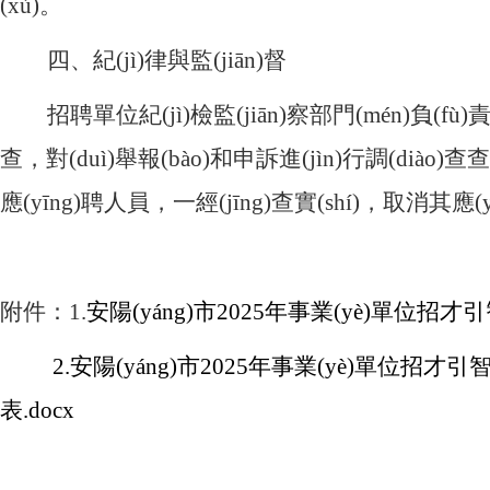
(xù)。
四、紀(jì)律與監(jiān)督
招聘單位紀(jì)檢監(jiān)察部門(mén)負(fù)
查，對(duì)舉報(bào)和申訴進(jìn)行調(diào
應(yīng)聘人員，一經(jīng)查實(shí)，取消其應(
附件：
1.
安陽(yáng)市
2025年事業(yè)單位招才引
2.安陽(yáng)市2025年事業(yè)單位招才引智
表.docx