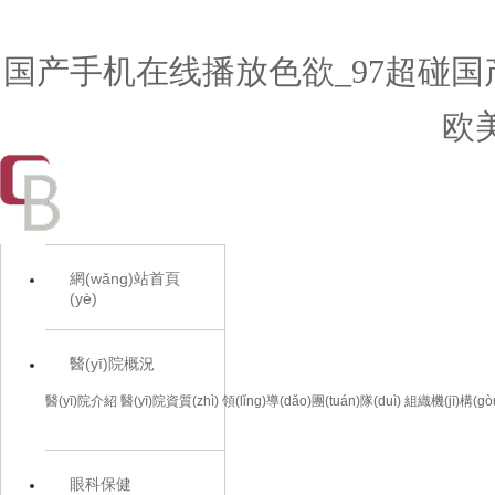
国产手机在线播放色欲_97超碰国
欧
網(wǎng)站首頁
(yè)
醫(yī)院概況
醫(yī)院介紹
醫(yī)院資質(zhì)
領(lǐng)導(dǎo)團(tuán)隊(duì)
組織機(jī)構(gò
眼科保健