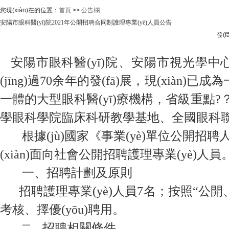
您現(xiàn)在的位置：
首頁
>>
公告欄
安陽市眼科醫(yī)院2021年公開招聘合同制護理專業(yè)人員公告
發(fā
安陽市眼科醫(yī)院、安陽市視光學中心為
(jīng)過70余年的發(fā)展，現(xiàn
一體的大型眼科醫(yī)療機構，省級重點?？?
學眼科學院臨床科研教學基地、全國眼科聯(
根據(jù)國家《事業(yè)單位公開招聘人員暫
(xiàn)面向社會公開招聘護理專業(yè)
一、招聘計劃及原則
招聘護理專業(yè)人員7名；
按照“公開、平
考核、擇優(yōu)聘用。
招聘相關條件
二、