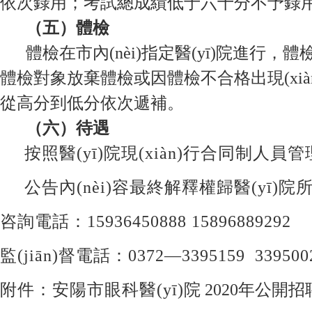
依次錄用；考試總成績低于六十分不予錄用
（
五
）體檢
體檢在市內(nèi)指定醫(yī)院進行
體檢對象放棄體檢或因體檢不合格出現(xiàn)
從高分到低分依次遞補。
（六）待遇
按照醫(yī)院現(xiàn)行合同制人員管理
公告內(nèi)容最終解釋權歸醫(yī)院
咨詢電話：15936450888 15896889292
監(jiān)督電話：0372—3395159 339500
附件：安陽市眼科醫(yī)院
2020年公開