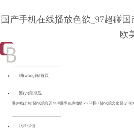
国产手机在线播放色欲_97超碰国
欧
網(wǎng)站首頁
醫(yī)院概況
醫(yī)院介紹
醫(yī)院資質
領導團隊
組織機構
?？平榻B
醫(yī)院文化
醫(yī)
眼科保健