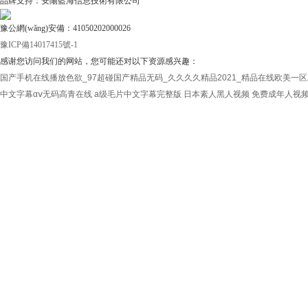
品牌支持：安陽藍海信息技術有限公司
豫公網(wǎng)安備：41050202000026
豫ICP備14017415號-1
感谢您访问我们的网站，您可能还对以下资源感兴趣：
国产手机在线播放色欲_97超碰国产精品无码_久久久久精品2021_精品在线欧美一
中文字幕αⅴ无码高青在线
a级毛片中文字幕完整版
日本素人黑人视频
免费成年人视