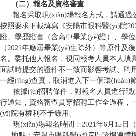
（二）報名及資格審查
報名采取現(xiàn)場報名方式
按照要求下載填寫《安陽市眼科醫(yī)院202
證、學歷證書（含高中畢業(yè)證）、
（2021年應屆畢業(yè)生除外）等原件及復
名。委托他人報名，視同報考人員本人填
面試時提交的證件不一致而影響考試、聘用等環(hu
一經(jīng)查實，取消進入下一個環(huán)節(j
依據(jù)招聘條件，對報名人員進行
行通知，資格審查貫穿招聘工作全過程，
(yī)院有權利不予錄用。
現(xiàn)場報名時間：2021年6月15日（
地點：安陽市眼科醫(yī)院門診樓連