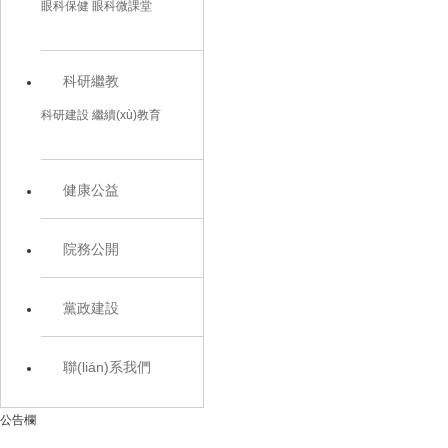
眼科保健
眼科微課堂
科研繼教
科研建設
繼續(xù)教育
健康公益
院務公開
黨政建設
聯(lián)系我們
公告欄